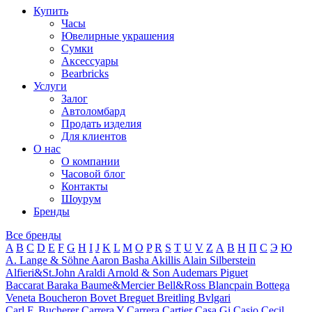
Купить
Часы
Ювелирные украшения
Сумки
Аксессуары
Bearbricks
Услуги
Залог
Автоломбард
Продать изделия
Для клиентов
О нас
О компании
Часовой блог
Контакты
Шоурум
Бренды
Все бренды
A
B
C
D
E
F
G
H
I
J
K
L
M
O
P
R
S
T
U
V
Z
А
В
Н
П
С
Э
Ю
A. Lange & Söhne
Aaron Basha
Akillis
Alain Silberstein
Alfieri&St.John
Araldi
Arnold & Son
Audemars Piguet
Baccarat
Baraka
Baume&Mercier
Bell&Ross
Blancpain
Bottega
Veneta
Boucheron
Bovet
Breguet
Breitling
Bvlgari
Carl F. Bucherer
Carrera Y Carrera
Cartier
Casa Gi
Casio
Cecil