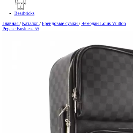
Bearbricks
Главная
/
Каталог
/
Брендовые сумки
/
Чемодан Louis Vuitton
Pegase Business 55