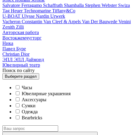
Salvatore Ferragamo
Schaffrath
Shamballa
Stephen Webster
Swiza
Tag Heuer
Technomarine
Tiffany&Co
U-BOAT
Ulysse Nardin
Urwerk
Vacheron Constantin
Van Cleef & Arpels
Van Der Bauwede
Venini
Zenith
Zilli
Авторская работа
Востокжемчугторг
Ника
Павел Буре
Сhristian Dior
ЭПЛ
ЭПЛ Даймонд
Ювелирный театр
Поиск по сайту
Выберите
раздел
Часы
Ювелирные украшения
Аксессуары
Сумки
Одежда
Bearbricks