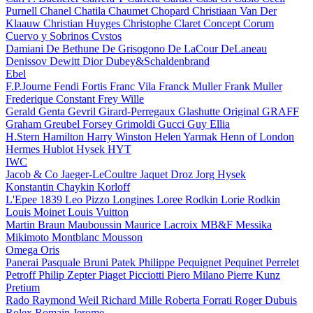
Purnell
Chanel
Chatila
Chaumet
Chopard
Christiaan Van Der
Klaauw
Christian Huyges
Christophe Claret
Concept
Corum
Cuervo y Sobrinos
Cvstos
Damiani
De Bethune
De Grisogono
De LaCour
DeLaneau
Denissov
Dewitt
Dior
Dubey&Schaldenbrand
Ebel
F.P.Journe
Fendi
Fortis
Franc Vila
Franck Muller
Frank Muller
Frederique Constant
Frey Wille
Gerald Genta
Gevril
Girard-Perregaux
Glashutte Original
GRAFF
Graham
Greubel Forsey
Grimoldi
Gucci
Guy Ellia
H.Stern
Hamilton
Harry Winston
Helen Yarmak
Henn of London
Hermes
Hublot
Hysek
HYT
IWC
Jacob & Co
Jaeger-LeCoultre
Jaquet Droz
Jorg Hysek
Konstantin Chaykin
Korloff
L'Epee 1839
Leo Pizzo
Longines
Loree Rodkin
Lorie Rodkin
Louis Moinet
Louis Vuitton
Martin Braun
Mauboussin
Maurice Lacroix
MB&F
Messika
Mikimoto
Montblanc
Mousson
Omega
Oris
Panerai
Pasquale Bruni
Patek Philippe
Pequignet
Pequinet
Perrelet
Petroff
Philip Zepter
Piaget
Picciotti
Piero Milano
Pierre Kunz
Pretium
Rado
Raymond Weil
Richard Mille
Roberta Forrati
Roger Dubuis
Rolex
Romain Jerome