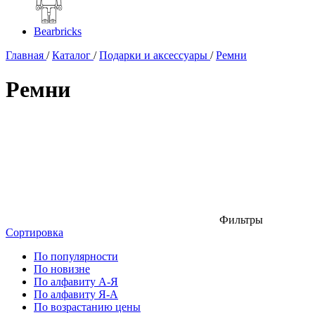
Bearbricks
Главная
/
Каталог
/
Подарки и аксессуары
/
Ремни
Ремни
Фильтры
Сортировка
По популярности
По новизне
По алфавиту А-Я
По алфавиту Я-А
По возрастанию цены