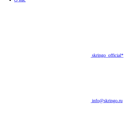
skringo_official*
info@skringo.ru