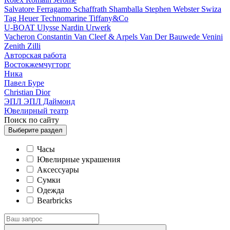
Salvatore Ferragamo
Schaffrath
Shamballa
Stephen Webster
Swiza
Tag Heuer
Technomarine
Tiffany&Co
U-BOAT
Ulysse Nardin
Urwerk
Vacheron Constantin
Van Cleef & Arpels
Van Der Bauwede
Venini
Zenith
Zilli
Авторская работа
Востокжемчугторг
Ника
Павел Буре
Сhristian Dior
ЭПЛ
ЭПЛ Даймонд
Ювелирный театр
Поиск по сайту
Выберите
раздел
Часы
Ювелирные украшения
Аксессуары
Сумки
Одежда
Bearbricks