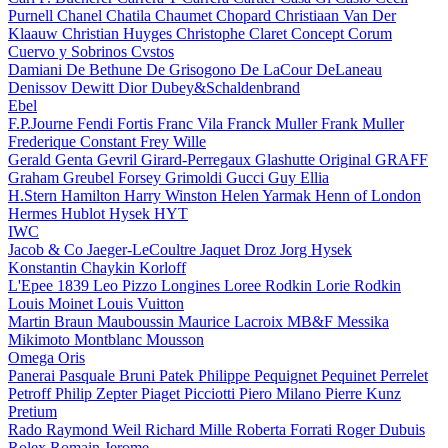
Purnell
Chanel
Chatila
Chaumet
Chopard
Christiaan Van Der
Klaauw
Christian Huyges
Christophe Claret
Concept
Corum
Cuervo y Sobrinos
Cvstos
Damiani
De Bethune
De Grisogono
De LaCour
DeLaneau
Denissov
Dewitt
Dior
Dubey&Schaldenbrand
Ebel
F.P.Journe
Fendi
Fortis
Franc Vila
Franck Muller
Frank Muller
Frederique Constant
Frey Wille
Gerald Genta
Gevril
Girard-Perregaux
Glashutte Original
GRAFF
Graham
Greubel Forsey
Grimoldi
Gucci
Guy Ellia
H.Stern
Hamilton
Harry Winston
Helen Yarmak
Henn of London
Hermes
Hublot
Hysek
HYT
IWC
Jacob & Co
Jaeger-LeCoultre
Jaquet Droz
Jorg Hysek
Konstantin Chaykin
Korloff
L'Epee 1839
Leo Pizzo
Longines
Loree Rodkin
Lorie Rodkin
Louis Moinet
Louis Vuitton
Martin Braun
Mauboussin
Maurice Lacroix
MB&F
Messika
Mikimoto
Montblanc
Mousson
Omega
Oris
Panerai
Pasquale Bruni
Patek Philippe
Pequignet
Pequinet
Perrelet
Petroff
Philip Zepter
Piaget
Picciotti
Piero Milano
Pierre Kunz
Pretium
Rado
Raymond Weil
Richard Mille
Roberta Forrati
Roger Dubuis
Rolex
Romain Jerome