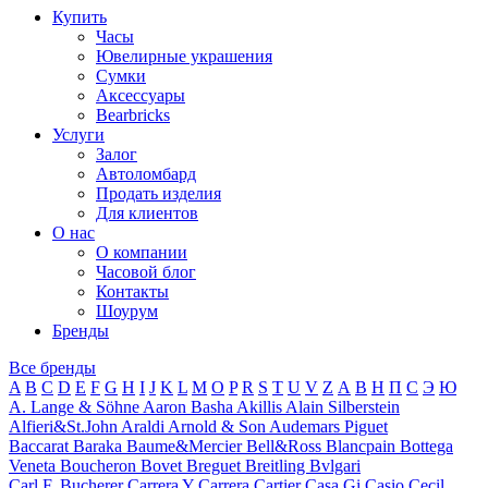
Купить
Часы
Ювелирные украшения
Сумки
Аксессуары
Bearbricks
Услуги
Залог
Автоломбард
Продать изделия
Для клиентов
О нас
О компании
Часовой блог
Контакты
Шоурум
Бренды
Все бренды
A
B
C
D
E
F
G
H
I
J
K
L
M
O
P
R
S
T
U
V
Z
А
В
Н
П
С
Э
Ю
A. Lange & Söhne
Aaron Basha
Akillis
Alain Silberstein
Alfieri&St.John
Araldi
Arnold & Son
Audemars Piguet
Baccarat
Baraka
Baume&Mercier
Bell&Ross
Blancpain
Bottega
Veneta
Boucheron
Bovet
Breguet
Breitling
Bvlgari
Carl F. Bucherer
Carrera Y Carrera
Cartier
Casa Gi
Casio
Cecil