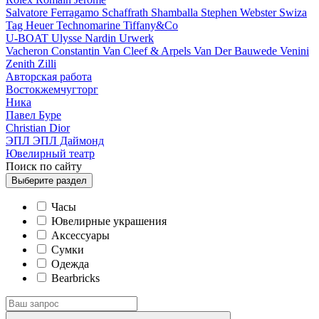
Salvatore Ferragamo
Schaffrath
Shamballa
Stephen Webster
Swiza
Tag Heuer
Technomarine
Tiffany&Co
U-BOAT
Ulysse Nardin
Urwerk
Vacheron Constantin
Van Cleef & Arpels
Van Der Bauwede
Venini
Zenith
Zilli
Авторская работа
Востокжемчугторг
Ника
Павел Буре
Сhristian Dior
ЭПЛ
ЭПЛ Даймонд
Ювелирный театр
Поиск по сайту
Выберите
раздел
Часы
Ювелирные украшения
Аксессуары
Сумки
Одежда
Bearbricks