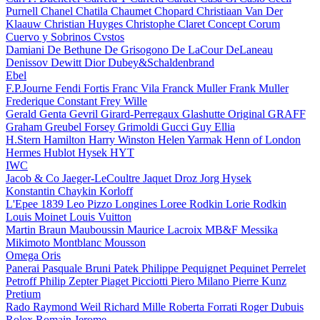
Purnell
Chanel
Chatila
Chaumet
Chopard
Christiaan Van Der
Klaauw
Christian Huyges
Christophe Claret
Concept
Corum
Cuervo y Sobrinos
Cvstos
Damiani
De Bethune
De Grisogono
De LaCour
DeLaneau
Denissov
Dewitt
Dior
Dubey&Schaldenbrand
Ebel
F.P.Journe
Fendi
Fortis
Franc Vila
Franck Muller
Frank Muller
Frederique Constant
Frey Wille
Gerald Genta
Gevril
Girard-Perregaux
Glashutte Original
GRAFF
Graham
Greubel Forsey
Grimoldi
Gucci
Guy Ellia
H.Stern
Hamilton
Harry Winston
Helen Yarmak
Henn of London
Hermes
Hublot
Hysek
HYT
IWC
Jacob & Co
Jaeger-LeCoultre
Jaquet Droz
Jorg Hysek
Konstantin Chaykin
Korloff
L'Epee 1839
Leo Pizzo
Longines
Loree Rodkin
Lorie Rodkin
Louis Moinet
Louis Vuitton
Martin Braun
Mauboussin
Maurice Lacroix
MB&F
Messika
Mikimoto
Montblanc
Mousson
Omega
Oris
Panerai
Pasquale Bruni
Patek Philippe
Pequignet
Pequinet
Perrelet
Petroff
Philip Zepter
Piaget
Picciotti
Piero Milano
Pierre Kunz
Pretium
Rado
Raymond Weil
Richard Mille
Roberta Forrati
Roger Dubuis
Rolex
Romain Jerome