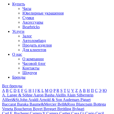
Купить
Часы
Ювелирные украшения
Сумки
Аксессуары
Bearbricks
Услуги
Залог
Автоломбард
Продать изделия
Для клиентов
О нас
О компании
Часовой блог
Контакты
Шоурум
Бренды
Все бренды
A
B
C
D
E
F
G
H
I
J
K
L
M
O
P
R
S
T
U
V
Z
А
В
Н
П
С
Э
Ю
A. Lange & Söhne
Aaron Basha
Akillis
Alain Silberstein
Alfieri&St.John
Araldi
Arnold & Son
Audemars Piguet
Baccarat
Baraka
Baume&Mercier
Bell&Ross
Blancpain
Bottega
Veneta
Boucheron
Bovet
Breguet
Breitling
Bvlgari
Carl F. Bucherer
Carrera Y Carrera
Cartier
Casa Gi
Casio
Cecil