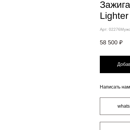
Зажига
Lighter
Арт: 02276
Мужс
58 500 ₽
Добав
Написать нам
what