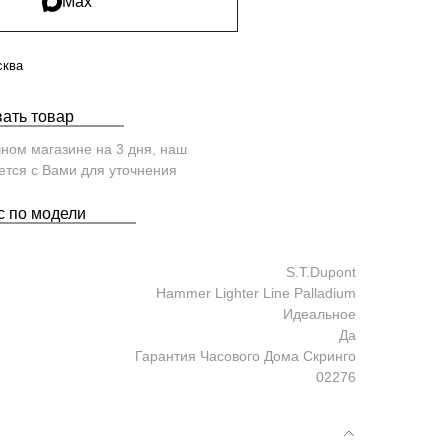
Max
сква
ать товар
чном магазине на 3 дня, наш
тся с Вами для уточнения
с по модели
S.T.Dupont
Hammer Lighter Line Palladium
Идеальное
Да
Гарантия Часового Дома Скринго
02276