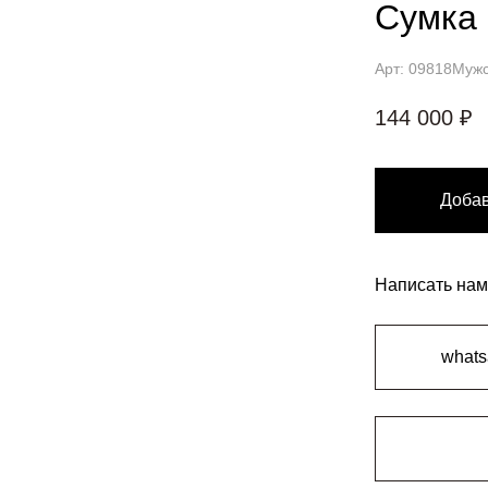
Сумка 
Арт: 09818
Мужс
144 000 ₽
Добав
Написать нам
what