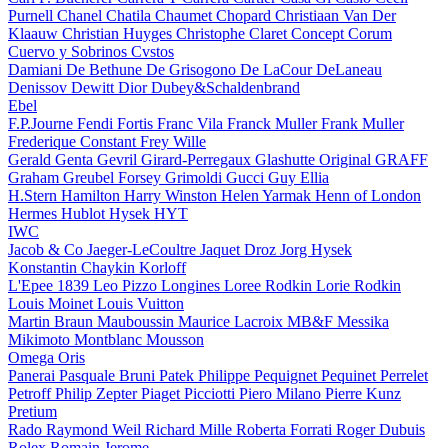
Purnell
Chanel
Chatila
Chaumet
Chopard
Christiaan Van Der
Klaauw
Christian Huyges
Christophe Claret
Concept
Corum
Cuervo y Sobrinos
Cvstos
Damiani
De Bethune
De Grisogono
De LaCour
DeLaneau
Denissov
Dewitt
Dior
Dubey&Schaldenbrand
Ebel
F.P.Journe
Fendi
Fortis
Franc Vila
Franck Muller
Frank Muller
Frederique Constant
Frey Wille
Gerald Genta
Gevril
Girard-Perregaux
Glashutte Original
GRAFF
Graham
Greubel Forsey
Grimoldi
Gucci
Guy Ellia
H.Stern
Hamilton
Harry Winston
Helen Yarmak
Henn of London
Hermes
Hublot
Hysek
HYT
IWC
Jacob & Co
Jaeger-LeCoultre
Jaquet Droz
Jorg Hysek
Konstantin Chaykin
Korloff
L'Epee 1839
Leo Pizzo
Longines
Loree Rodkin
Lorie Rodkin
Louis Moinet
Louis Vuitton
Martin Braun
Mauboussin
Maurice Lacroix
MB&F
Messika
Mikimoto
Montblanc
Mousson
Omega
Oris
Panerai
Pasquale Bruni
Patek Philippe
Pequignet
Pequinet
Perrelet
Petroff
Philip Zepter
Piaget
Picciotti
Piero Milano
Pierre Kunz
Pretium
Rado
Raymond Weil
Richard Mille
Roberta Forrati
Roger Dubuis
Rolex
Romain Jerome