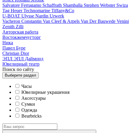
Salvatore Ferragamo
Schaffrath
Shamballa
Stephen Webster
Swiza
Tag Heuer
Technomarine
Tiffany&Co
U-BOAT
Ulysse Nardin
Urwerk
Vacheron Constantin
Van Cleef & Arpels
Van Der Bauwede
Venini
Zenith
Zilli
Авторская работа
Востокжемчугторг
Ника
Павел Буре
Сhristian Dior
ЭПЛ
ЭПЛ Даймонд
Ювелирный театр
Поиск по сайту
Выберите
раздел
Часы
Ювелирные украшения
Аксессуары
Сумки
Одежда
Bearbricks