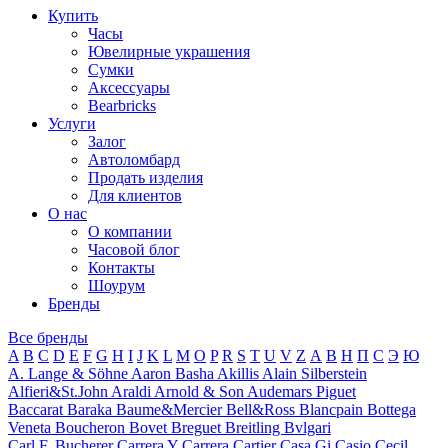
Купить
Часы
Ювелирные украшения
Сумки
Аксессуары
Bearbricks
Услуги
Залог
Автоломбард
Продать изделия
Для клиентов
О нас
О компании
Часовой блог
Контакты
Шоурум
Бренды
Все бренды
A
B
C
D
E
F
G
H
I
J
K
L
M
O
P
R
S
T
U
V
Z
А
В
Н
П
С
Э
Ю
A. Lange & Söhne
Aaron Basha
Akillis
Alain Silberstein
Alfieri&St.John
Araldi
Arnold & Son
Audemars Piguet
Baccarat
Baraka
Baume&Mercier
Bell&Ross
Blancpain
Bottega
Veneta
Boucheron
Bovet
Breguet
Breitling
Bvlgari
Carl F. Bucherer
Carrera Y Carrera
Cartier
Casa Gi
Casio
Cecil