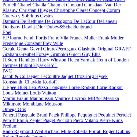
Purnell
Chanel
Chatila
Chaumet
Chopard
Christiaan Van Der
Klaauw
Christian Huyges
Christophe Claret
Concept
Corum
Cuervo y Sobrinos
Cvstos
Damiani
De Bethune
De Grisogono
De LaCour
DeLaneau
Denissov
Dewitt
Dior
Dubey&Schaldenbrand
Ebel
F.P.Journe
Fendi
Fortis
Franc Vila
Franck Muller
Frank Muller
Frederique Constant
Frey Wille
Gerald Genta
Gevril
Girard-Perregaux
Glashutte Original
GRAFF
Graham
Greubel Forsey
Grimoldi
Gucci
Guy Ellia
H.Stern
Hamilton
Harry Winston
Helen Yarmak
Henn of London
Hermes
Hublot
Hysek
HYT
IWC
Jacob & Co
Jaeger-LeCoultre
Jaquet Droz
Jorg Hysek
Konstantin Chaykin
Korloff
L'Epee 1839
Leo Pizzo
Longines
Loree Rodkin
Lorie Rodkin
Louis Moinet
Louis Vuitton
Martin Braun
Mauboussin
Maurice Lacroix
MB&F
Messika
Mikimoto
Montblanc
Mousson
Omega
Oris
Panerai
Pasquale Bruni
Patek Philippe
Pequignet
Pequinet
Perrelet
Petroff
Philip Zepter
Piaget
Picciotti
Piero Milano
Pierre Kunz
Pretium
Rado
Raymond Weil
Richard Mille
Roberta Forrati
Roger Dubuis
Rolex
Romain Jerome