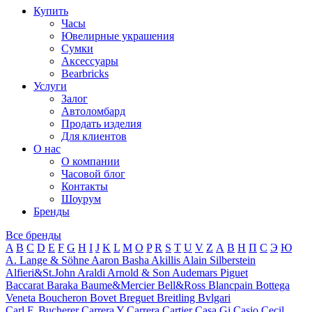
Купить
Часы
Ювелирные украшения
Сумки
Аксессуары
Bearbricks
Услуги
Залог
Автоломбард
Продать изделия
Для клиентов
О нас
О компании
Часовой блог
Контакты
Шоурум
Бренды
Все бренды
A
B
C
D
E
F
G
H
I
J
K
L
M
O
P
R
S
T
U
V
Z
А
В
Н
П
С
Э
Ю
A. Lange & Söhne
Aaron Basha
Akillis
Alain Silberstein
Alfieri&St.John
Araldi
Arnold & Son
Audemars Piguet
Baccarat
Baraka
Baume&Mercier
Bell&Ross
Blancpain
Bottega
Veneta
Boucheron
Bovet
Breguet
Breitling
Bvlgari
Carl F. Bucherer
Carrera Y Carrera
Cartier
Casa Gi
Casio
Cecil