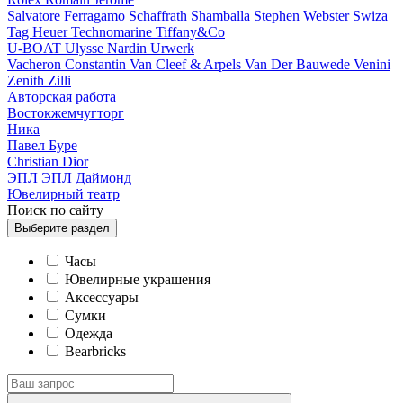
Salvatore Ferragamo
Schaffrath
Shamballa
Stephen Webster
Swiza
Tag Heuer
Technomarine
Tiffany&Co
U-BOAT
Ulysse Nardin
Urwerk
Vacheron Constantin
Van Cleef & Arpels
Van Der Bauwede
Venini
Zenith
Zilli
Авторская работа
Востокжемчугторг
Ника
Павел Буре
Сhristian Dior
ЭПЛ
ЭПЛ Даймонд
Ювелирный театр
Поиск по сайту
Выберите
раздел
Часы
Ювелирные украшения
Аксессуары
Сумки
Одежда
Bearbricks