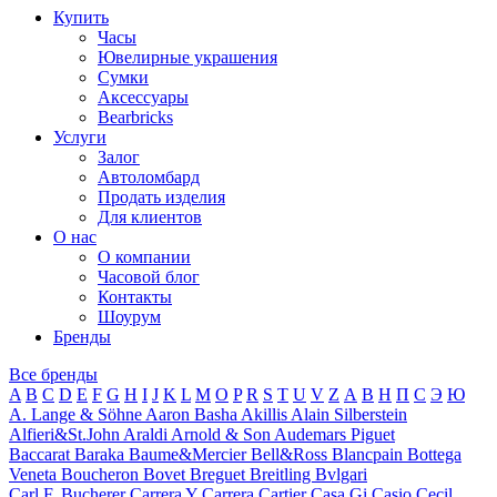
Купить
Часы
Ювелирные украшения
Сумки
Аксессуары
Bearbricks
Услуги
Залог
Автоломбард
Продать изделия
Для клиентов
О нас
О компании
Часовой блог
Контакты
Шоурум
Бренды
Все бренды
A
B
C
D
E
F
G
H
I
J
K
L
M
O
P
R
S
T
U
V
Z
А
В
Н
П
С
Э
Ю
A. Lange & Söhne
Aaron Basha
Akillis
Alain Silberstein
Alfieri&St.John
Araldi
Arnold & Son
Audemars Piguet
Baccarat
Baraka
Baume&Mercier
Bell&Ross
Blancpain
Bottega
Veneta
Boucheron
Bovet
Breguet
Breitling
Bvlgari
Carl F. Bucherer
Carrera Y Carrera
Cartier
Casa Gi
Casio
Cecil