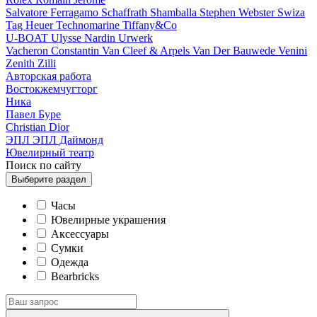
Salvatore Ferragamo
Schaffrath
Shamballa
Stephen Webster
Swiza
Tag Heuer
Technomarine
Tiffany&Co
U-BOAT
Ulysse Nardin
Urwerk
Vacheron Constantin
Van Cleef & Arpels
Van Der Bauwede
Venini
Zenith
Zilli
Авторская работа
Востокжемчугторг
Ника
Павел Буре
Сhristian Dior
ЭПЛ
ЭПЛ Даймонд
Ювелирный театр
Поиск по сайту
Выберите
раздел
Часы
Ювелирные украшения
Аксессуары
Сумки
Одежда
Bearbricks