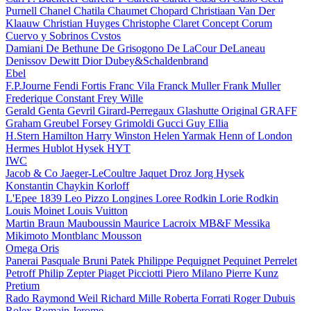
Purnell
Chanel
Chatila
Chaumet
Chopard
Christiaan Van Der
Klaauw
Christian Huyges
Christophe Claret
Concept
Corum
Cuervo y Sobrinos
Cvstos
Damiani
De Bethune
De Grisogono
De LaCour
DeLaneau
Denissov
Dewitt
Dior
Dubey&Schaldenbrand
Ebel
F.P.Journe
Fendi
Fortis
Franc Vila
Franck Muller
Frank Muller
Frederique Constant
Frey Wille
Gerald Genta
Gevril
Girard-Perregaux
Glashutte Original
GRAFF
Graham
Greubel Forsey
Grimoldi
Gucci
Guy Ellia
H.Stern
Hamilton
Harry Winston
Helen Yarmak
Henn of London
Hermes
Hublot
Hysek
HYT
IWC
Jacob & Co
Jaeger-LeCoultre
Jaquet Droz
Jorg Hysek
Konstantin Chaykin
Korloff
L'Epee 1839
Leo Pizzo
Longines
Loree Rodkin
Lorie Rodkin
Louis Moinet
Louis Vuitton
Martin Braun
Mauboussin
Maurice Lacroix
MB&F
Messika
Mikimoto
Montblanc
Mousson
Omega
Oris
Panerai
Pasquale Bruni
Patek Philippe
Pequignet
Pequinet
Perrelet
Petroff
Philip Zepter
Piaget
Picciotti
Piero Milano
Pierre Kunz
Pretium
Rado
Raymond Weil
Richard Mille
Roberta Forrati
Roger Dubuis
Rolex
Romain Jerome