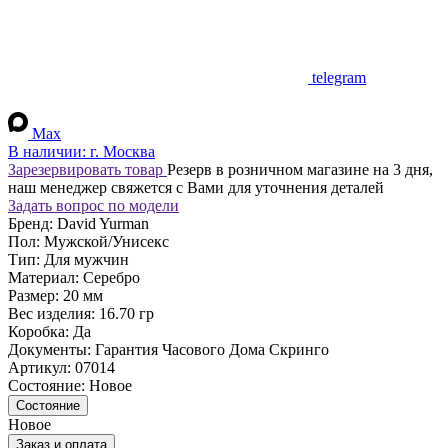
telegram
Max
В наличии:
г. Москва
Зарезервировать товар
Резерв в розничном магазине на 3 дня,
наш менеджер свяжется с Вами для уточнения деталей
Задать вопрос по модели
Бренд:
David Yurman
Пол:
Мужской/Унисекс
Тип:
Для мужчин
Материал:
Серебро
Размер:
20 мм
Вес изделия:
16.70 гр
Коробка:
Да
Документы:
Гарантия Часового Дома Скринго
Артикул:
07014
Состояние:
Новое
Состояние
Новое
Заказ и оплата