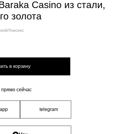
Baraka Casino из стали,
го золота
кой/Унисекс
ить в корзину
 прямо сейчас
sapp
telegram