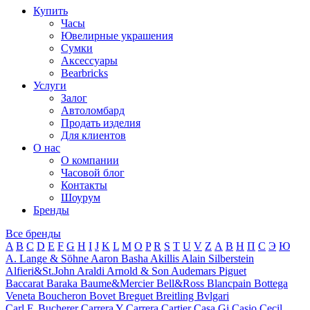
Купить
Часы
Ювелирные украшения
Сумки
Аксессуары
Bearbricks
Услуги
Залог
Автоломбард
Продать изделия
Для клиентов
О нас
О компании
Часовой блог
Контакты
Шоурум
Бренды
Все бренды
A
B
C
D
E
F
G
H
I
J
K
L
M
O
P
R
S
T
U
V
Z
А
В
Н
П
С
Э
Ю
A. Lange & Söhne
Aaron Basha
Akillis
Alain Silberstein
Alfieri&St.John
Araldi
Arnold & Son
Audemars Piguet
Baccarat
Baraka
Baume&Mercier
Bell&Ross
Blancpain
Bottega
Veneta
Boucheron
Bovet
Breguet
Breitling
Bvlgari
Carl F. Bucherer
Carrera Y Carrera
Cartier
Casa Gi
Casio
Cecil