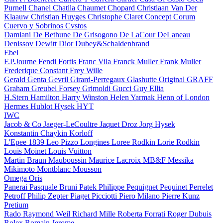
Purnell
Chanel
Chatila
Chaumet
Chopard
Christiaan Van Der
Klaauw
Christian Huyges
Christophe Claret
Concept
Corum
Cuervo y Sobrinos
Cvstos
Damiani
De Bethune
De Grisogono
De LaCour
DeLaneau
Denissov
Dewitt
Dior
Dubey&Schaldenbrand
Ebel
F.P.Journe
Fendi
Fortis
Franc Vila
Franck Muller
Frank Muller
Frederique Constant
Frey Wille
Gerald Genta
Gevril
Girard-Perregaux
Glashutte Original
GRAFF
Graham
Greubel Forsey
Grimoldi
Gucci
Guy Ellia
H.Stern
Hamilton
Harry Winston
Helen Yarmak
Henn of London
Hermes
Hublot
Hysek
HYT
IWC
Jacob & Co
Jaeger-LeCoultre
Jaquet Droz
Jorg Hysek
Konstantin Chaykin
Korloff
L'Epee 1839
Leo Pizzo
Longines
Loree Rodkin
Lorie Rodkin
Louis Moinet
Louis Vuitton
Martin Braun
Mauboussin
Maurice Lacroix
MB&F
Messika
Mikimoto
Montblanc
Mousson
Omega
Oris
Panerai
Pasquale Bruni
Patek Philippe
Pequignet
Pequinet
Perrelet
Petroff
Philip Zepter
Piaget
Picciotti
Piero Milano
Pierre Kunz
Pretium
Rado
Raymond Weil
Richard Mille
Roberta Forrati
Roger Dubuis
Rolex
Romain Jerome