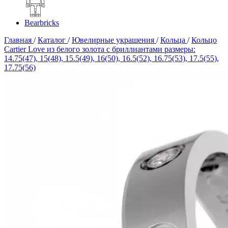
Bearbricks
Главная
/
Каталог
/
Ювелирные украшения
/
Кольца
/
Кольцо
Cartier Love из белого золота с бриллиантами размеры:
14.75(47), 15(48), 15.5(49), 16(50), 16.5(52), 16.75(53), 17.5(55),
17.75(56)