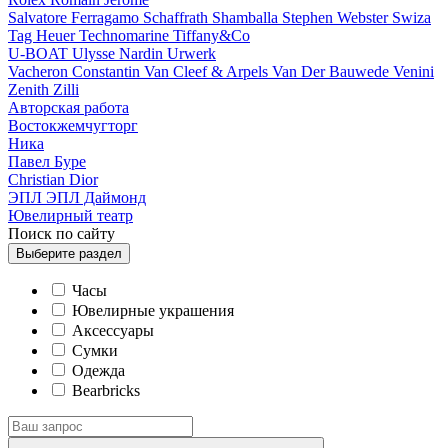
Salvatore Ferragamo
Schaffrath
Shamballa
Stephen Webster
Swiza
Tag Heuer
Technomarine
Tiffany&Co
U-BOAT
Ulysse Nardin
Urwerk
Vacheron Constantin
Van Cleef & Arpels
Van Der Bauwede
Venini
Zenith
Zilli
Авторская работа
Востокжемчугторг
Ника
Павел Буре
Сhristian Dior
ЭПЛ
ЭПЛ Даймонд
Ювелирный театр
Поиск по сайту
Выберите
раздел
Часы
Ювелирные украшения
Аксессуары
Сумки
Одежда
Bearbricks