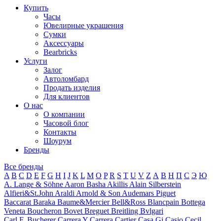
Купить
Часы
Ювелирные украшения
Сумки
Аксессуары
Bearbricks
Услуги
Залог
Автоломбард
Продать изделия
Для клиентов
О нас
О компании
Часовой блог
Контакты
Шоурум
Бренды
Все бренды
A
B
C
D
E
F
G
H
I
J
K
L
M
O
P
R
S
T
U
V
Z
А
В
Н
П
С
Э
Ю
A. Lange & Söhne
Aaron Basha
Akillis
Alain Silberstein
Alfieri&St.John
Araldi
Arnold & Son
Audemars Piguet
Baccarat
Baraka
Baume&Mercier
Bell&Ross
Blancpain
Bottega
Veneta
Boucheron
Bovet
Breguet
Breitling
Bvlgari
Carl F. Bucherer
Carrera Y Carrera
Cartier
Casa Gi
Casio
Cecil