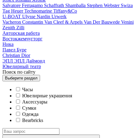
Salvatore Ferragamo
Schaffrath
Shamballa
Stephen Webster
Swiza
Tag Heuer
Technomarine
Tiffany&Co
U-BOAT
Ulysse Nardin
Urwerk
Vacheron Constantin
Van Cleef & Arpels
Van Der Bauwede
Venini
Zenith
Zilli
Авторская работа
Востокжемчугторг
Ника
Павел Буре
Сhristian Dior
ЭПЛ
ЭПЛ Даймонд
Ювелирный театр
Поиск по сайту
Выберите
раздел
Часы
Ювелирные украшения
Аксессуары
Сумки
Одежда
Bearbricks