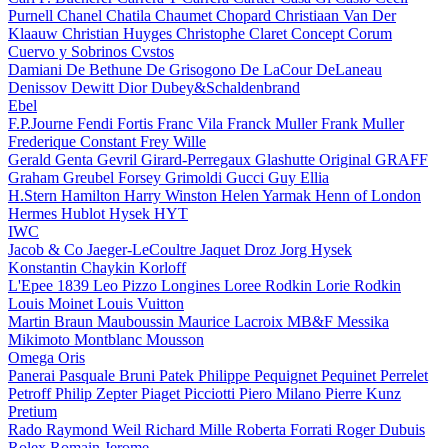
Purnell
Chanel
Chatila
Chaumet
Chopard
Christiaan Van Der
Klaauw
Christian Huyges
Christophe Claret
Concept
Corum
Cuervo y Sobrinos
Cvstos
Damiani
De Bethune
De Grisogono
De LaCour
DeLaneau
Denissov
Dewitt
Dior
Dubey&Schaldenbrand
Ebel
F.P.Journe
Fendi
Fortis
Franc Vila
Franck Muller
Frank Muller
Frederique Constant
Frey Wille
Gerald Genta
Gevril
Girard-Perregaux
Glashutte Original
GRAFF
Graham
Greubel Forsey
Grimoldi
Gucci
Guy Ellia
H.Stern
Hamilton
Harry Winston
Helen Yarmak
Henn of London
Hermes
Hublot
Hysek
HYT
IWC
Jacob & Co
Jaeger-LeCoultre
Jaquet Droz
Jorg Hysek
Konstantin Chaykin
Korloff
L'Epee 1839
Leo Pizzo
Longines
Loree Rodkin
Lorie Rodkin
Louis Moinet
Louis Vuitton
Martin Braun
Mauboussin
Maurice Lacroix
MB&F
Messika
Mikimoto
Montblanc
Mousson
Omega
Oris
Panerai
Pasquale Bruni
Patek Philippe
Pequignet
Pequinet
Perrelet
Petroff
Philip Zepter
Piaget
Picciotti
Piero Milano
Pierre Kunz
Pretium
Rado
Raymond Weil
Richard Mille
Roberta Forrati
Roger Dubuis
Rolex
Romain Jerome