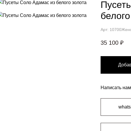
Пусеты
белого
Арт: 10700
Жен
35 100 ₽
Добав
Написать нам
what