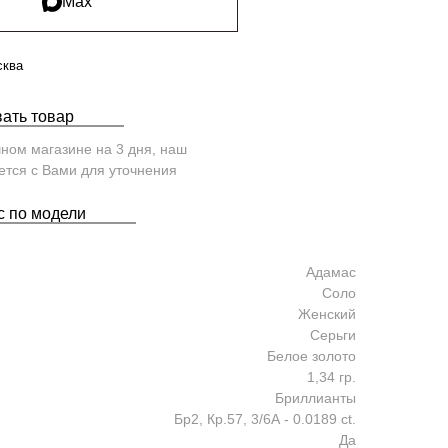
Max
сква
ать товар
чном магазине на 3 дня, наш
тся с Вами для уточнения
с по модели
Адамас
Соло
Женский
Серьги
Белое золото
1,34 гр.
Бриллианты
Бр2, Кр.57, 3/6А - 0.0189 ct.
Да