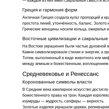
— каждый из них имел сакральный смысл и исп
Греция и гармония форм
Античная Греция создала культ пропорций и кр
простота линий, утончённость, баланс. Золото
Греческие женщины носили кольца, ожерелья и 
Восточные цивилизации и сакральные
На Востоке украшения были частью духовной ж
Камни символизировали стихии и энергии, а о
Тотем, выполненный в виде животного или миф
между земным и божественным, воплощением 
Средневековье и Ренессанс
Коронованные символы власти
В Средние века ювелирное искусство достигло
божественного права на трон. Каждая королева
изумруды — мудрость, сапфиры — верность.
Золотые изделия украшали церкви, реликварии