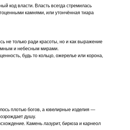
ный код власти. Власть всегда стремилась
агоценными камнями, или утончённая тиара
ь не только ради красоты, но и как выражение
земным и небесным мирами.
нность, будь то кольцо, ожерелье или корона,
алось плотью богов, а ювелирные изделия —
возрождает душу.
хождение. Камень лазурит, бирюза и карнеол