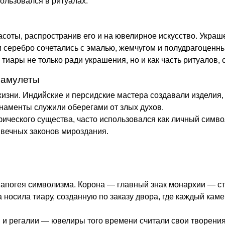
ользовался в ритуалах.
асоты, распространив его и на ювелирное искусство. Укра
 и серебро сочетались с эмалью, жемчугом и полудрагоценн
тиары не только ради украшения, но и как часть ритуалов, 
 амулеты
изни. Индийские и персидские мастера создавали изделия,
рнаменты служили оберегами от злых духов.
ического существа, часто использовался как личный симво
вечных законов мироздания.
 апогея символизма. Корона — главный знак монархии — ст
 носила тиару, созданную по заказу двора, где каждый кам
 и регалии — ювелиры того времени считали свои творения