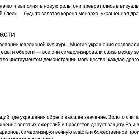
начали выполнять новую роль: они превратились в визуаль
й блеск — будь то золотая корона монарха, украшенная др
асти
ровании ювелирной культуры. Многие украшения создавалис
тотемы и обереги — все они символизировали связь между 
ало инструментом демонстрации могущества: каждая драгоце
аций, где украшения обрели высшее значение. Золото счит
ошение золотых ожерелий и браслетов дарует защиту Ра и 
аонов, символизируя вечную власть и божественное проис