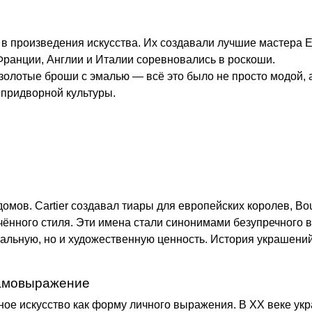
 в произведения искусства. Их создавали лучшие мастера
Франции, Англии и Италии соревновались в роскоши.
 золотые броши с эмалью — всё это было не просто модой, а
 придворной культуры.
омов. Cartier создавал тиары для европейских королев, B
нного стиля. Эти имена стали синонимами безупречного в
альную, но и художественную ценность. История украшений
самовыражение
е искусство как форму личного выражения. В XX веке ук