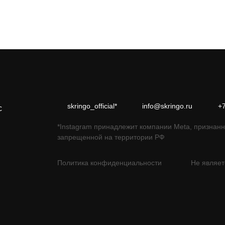
skringo_official*
info@skringo.ru
+
с
*Instagram принадлежит компании Meta, признанн
запрещенной на территории РФ
Политика конфиденциальности
Не являет