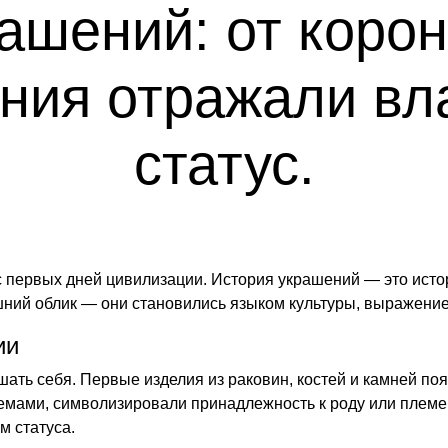
ашений: от корон
ния отражали вла
статус.
с первых дней цивилизации.
История украшений
— это исто
шний облик — они становились языком культуры, выражени
ии
ать себя. Первые изделия из раковин, костей и камней поя
емами, символизировали принадлежность к роду или племе
м статуса.