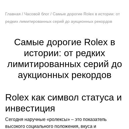
Главная
/
Часовой блог
/
Самые дорогие Rolex в истории: от
редких лимитированных серий до аукционных рекордов
Самые дорогие Rolex в
истории: от редких
лимитированных серий до
аукционных рекордов
Rolex как символ статуса и
инвестиция
Сегодня
наручные «ролексы»
– это показатель
высокого социального положения, вкуса и