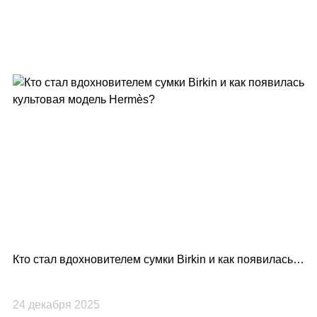
Кто стал вдохновителем сумки Birkin и как появилась
Lo
культовая модель Hermès?
по
24 декабря 2025
23