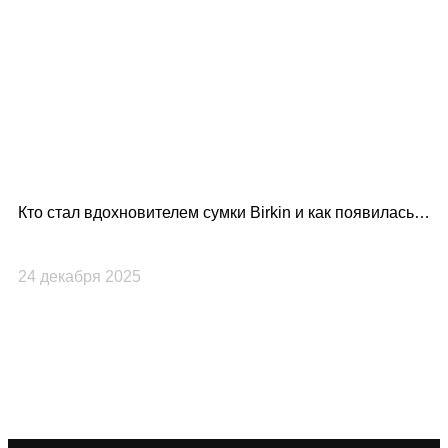
Кто стал вдохновителем сумки Birkin и как появилась
Lo
культовая модель Hermès?
по
24 декабря 2025
23