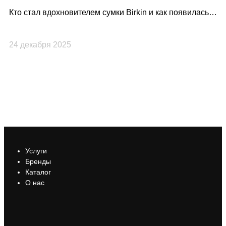
Кто стал вдохновителем сумки Birkin и как появилась
Lo
культовая модель Hermès?
по
24 декабря 2025
23
Услуги
Бренды
Каталог
О нас