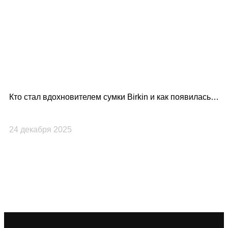
Кто стал вдохновителем сумки Birkin и как появилась
Lo
культовая модель Hermès?
по
24 декабря 2025
23