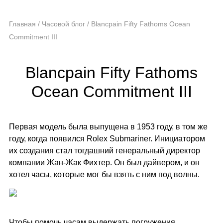
Главная
/
Часовой блог
/
Blancpain Fifty Fathoms Ocean
Commitment III
Blancpain Fifty Fathoms
Ocean Commitment III
Первая модель была выпущена в 1953 году, в том же
году, когда появился Rolex Submariner. Инициатором
их создания стал тогдашний генеральный директор
компании Жан-Жак Фихтер. Он был дайвером, и он
хотел часы, которые мог бы взять с ним под волны.
Чтобы помочь часам выдержать погружения,