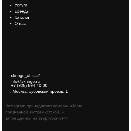
Услуги
Бренды
Каталог
О нас
skringo_official*
info@skringo.ru
+7 (925) 594-40-00
г. Москва, Зубовский проезд, 1
*Instagram принадлежит компании Meta,
признанной экстремистской, и
запрещенной на территории РФ