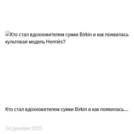
Кто стал вдохновителем сумки Birkin и как появилась
Lo
культовая модель Hermès?
по
24 декабря 2025
23