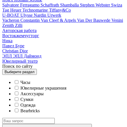
Salvatore Ferragamo
Schaffrath
Shamballa
Stephen Webster
Swiza
Tag Heuer
Technomarine
Tiffany&Co
U-BOAT
Ulysse Nardin
Urwerk
Vacheron Constantin
Van Cleef & Arpels
Van Der Bauwede
Venini
Zenith
Zilli
Авторская работа
Востокжемчугторг
Ника
Павел Буре
Сhristian Dior
ЭПЛ
ЭПЛ Даймонд
Ювелирный театр
Поиск по сайту
Выберите
раздел
Часы
Ювелирные украшения
Аксессуары
Сумки
Одежда
Bearbricks