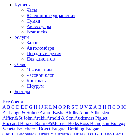
Купить
Часы
Ювелирные украшения
Сумки
Аксессуары
Bearbricks
Услуги
Залог
Автоломбард
Продать изделия
Для клиентов
О нас
О компании
Часовой блог
Контакты
Шоурум
Бренды
Все бренды
A
B
C
D
E
F
G
H
I
J
K
L
M
O
P
R
S
T
U
V
Z
А
В
Н
П
С
Э
Ю
A. Lange & Söhne
Aaron Basha
Akillis
Alain Silberstein
Alfieri&St.John
Araldi
Arnold & Son
Audemars Piguet
Baccarat
Baraka
Baume&Mercier
Bell&Ross
Blancpain
Bottega
Veneta
Boucheron
Bovet
Breguet
Breitling
Bvlgari
Carl F. Bucherer
Carrera Y Carrera
Cartier
Casa Gi
Casio
Cecil