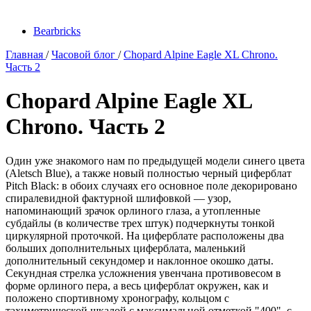
Bearbricks
Главная
/
Часовой блог
/
Chopard Alpine Eagle XL Chrono.
Часть 2
Chopard Alpine Eagle XL
Chrono. Часть 2
Один уже знакомого нам по предыдущей модели синего цвета
(Aletsch Blue), а также новый полностью черный циферблат
Pitch Black: в обоих случаях его основное поле декорировано
спиралевидной фактурной шлифовкой — узор,
напоминающий зрачок орлиного глаза, а утопленные
субдайлы (в количестве трех штук) подчеркнуты тонкой
циркулярной проточкой. На циферблате расположены два
больших дополнительных циферблата, маленький
дополнительный секундомер и наклонное окошко даты.
Секундная стрелка усложнения увенчана противовесом в
форме орлиного пера, а весь циферблат окружен, как и
положено спортивному хронографу, кольцом с
тахиметрической шкалой с максимальной отметкой "400", с