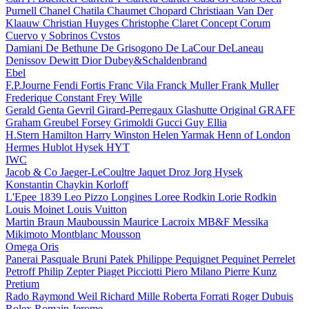
Purnell
Chanel
Chatila
Chaumet
Chopard
Christiaan Van Der
Klaauw
Christian Huyges
Christophe Claret
Concept
Corum
Cuervo y Sobrinos
Cvstos
Damiani
De Bethune
De Grisogono
De LaCour
DeLaneau
Denissov
Dewitt
Dior
Dubey&Schaldenbrand
Ebel
F.P.Journe
Fendi
Fortis
Franc Vila
Franck Muller
Frank Muller
Frederique Constant
Frey Wille
Gerald Genta
Gevril
Girard-Perregaux
Glashutte Original
GRAFF
Graham
Greubel Forsey
Grimoldi
Gucci
Guy Ellia
H.Stern
Hamilton
Harry Winston
Helen Yarmak
Henn of London
Hermes
Hublot
Hysek
HYT
IWC
Jacob & Co
Jaeger-LeCoultre
Jaquet Droz
Jorg Hysek
Konstantin Chaykin
Korloff
L'Epee 1839
Leo Pizzo
Longines
Loree Rodkin
Lorie Rodkin
Louis Moinet
Louis Vuitton
Martin Braun
Mauboussin
Maurice Lacroix
MB&F
Messika
Mikimoto
Montblanc
Mousson
Omega
Oris
Panerai
Pasquale Bruni
Patek Philippe
Pequignet
Pequinet
Perrelet
Petroff
Philip Zepter
Piaget
Picciotti
Piero Milano
Pierre Kunz
Pretium
Rado
Raymond Weil
Richard Mille
Roberta Forrati
Roger Dubuis
Rolex
Romain Jerome