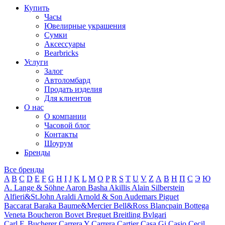
Купить
Часы
Ювелирные украшения
Сумки
Аксессуары
Bearbricks
Услуги
Залог
Автоломбард
Продать изделия
Для клиентов
О нас
О компании
Часовой блог
Контакты
Шоурум
Бренды
Все бренды
A
B
C
D
E
F
G
H
I
J
K
L
M
O
P
R
S
T
U
V
Z
А
В
Н
П
С
Э
Ю
A. Lange & Söhne
Aaron Basha
Akillis
Alain Silberstein
Alfieri&St.John
Araldi
Arnold & Son
Audemars Piguet
Baccarat
Baraka
Baume&Mercier
Bell&Ross
Blancpain
Bottega
Veneta
Boucheron
Bovet
Breguet
Breitling
Bvlgari
Carl F. Bucherer
Carrera Y Carrera
Cartier
Casa Gi
Casio
Cecil