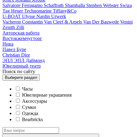
Salvatore Ferragamo
Schaffrath
Shamballa
Stephen Webster
Swiza
Tag Heuer
Technomarine
Tiffany&Co
U-BOAT
Ulysse Nardin
Urwerk
Vacheron Constantin
Van Cleef & Arpels
Van Der Bauwede
Venini
Zenith
Zilli
Авторская работа
Востокжемчугторг
Ника
Павел Буре
Сhristian Dior
ЭПЛ
ЭПЛ Даймонд
Ювелирный театр
Поиск по сайту
Выберите
раздел
Часы
Ювелирные украшения
Аксессуары
Сумки
Одежда
Bearbricks