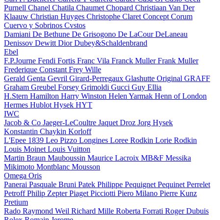
Purnell
Chanel
Chatila
Chaumet
Chopard
Christiaan Van Der
Klaauw
Christian Huyges
Christophe Claret
Concept
Corum
Cuervo y Sobrinos
Cvstos
Damiani
De Bethune
De Grisogono
De LaCour
DeLaneau
Denissov
Dewitt
Dior
Dubey&Schaldenbrand
Ebel
F.P.Journe
Fendi
Fortis
Franc Vila
Franck Muller
Frank Muller
Frederique Constant
Frey Wille
Gerald Genta
Gevril
Girard-Perregaux
Glashutte Original
GRAFF
Graham
Greubel Forsey
Grimoldi
Gucci
Guy Ellia
H.Stern
Hamilton
Harry Winston
Helen Yarmak
Henn of London
Hermes
Hublot
Hysek
HYT
IWC
Jacob & Co
Jaeger-LeCoultre
Jaquet Droz
Jorg Hysek
Konstantin Chaykin
Korloff
L'Epee 1839
Leo Pizzo
Longines
Loree Rodkin
Lorie Rodkin
Louis Moinet
Louis Vuitton
Martin Braun
Mauboussin
Maurice Lacroix
MB&F
Messika
Mikimoto
Montblanc
Mousson
Omega
Oris
Panerai
Pasquale Bruni
Patek Philippe
Pequignet
Pequinet
Perrelet
Petroff
Philip Zepter
Piaget
Picciotti
Piero Milano
Pierre Kunz
Pretium
Rado
Raymond Weil
Richard Mille
Roberta Forrati
Roger Dubuis
Rolex
Romain Jerome