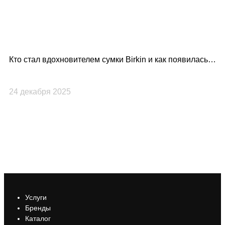
Кто стал вдохновителем сумки Birkin и как появилась
Lo
культовая модель Hermès?
по
24 декабря 2025
23
Услуги
Бренды
Каталог