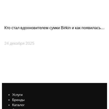
Кто стал вдохновителем сумки Birkin и как появилась
Lo
культовая модель Hermès?
по
24 декабря 2025
23
Услуги
Бренды
Каталог