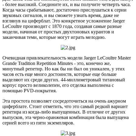
- более высокий. Соедините их, и вы получите четверть часа.
Когда часы срабатывают, достаточно прислушаться к серии
звуковых сигналов, и вы сможете узнать время, даже не
взглянув на циферблат. Это конкретное усложнение Jaeger
LeCoultre производит с 1870 года, создавая самые разные
модели, начиная от простых двухтоновых курантов и
заканчивая теми, которые могут играть мелодию.
Очевидная привлекательность модели Jaeger LeCoultre Master
Grande Tradition Repetition Minutes - это, конечно же,
минутный репетир. Но как бы ни был он уникален, у этих
часов есть еще много достоинств, которые еще больше
выделяют их среди других. 44-миллиметровый титановый
корпус просто великолепен, его отделка выполнена с
помощью PVD-покрытия.
Эта простота позволяет сосредоточиться на очень ажурном
циферблате. Стоит отметить, что это самый редкий вариант
репетира из когда-либо выпущенных. В отличие от других
выпусков, эта черно-оранжевая комбинация была выпущена
серией всего из пяти экземпляров.