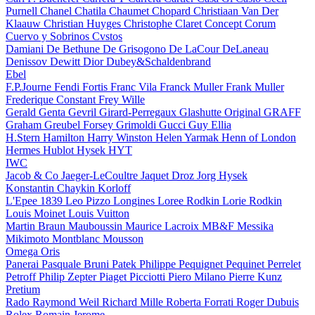
Purnell
Chanel
Chatila
Chaumet
Chopard
Christiaan Van Der
Klaauw
Christian Huyges
Christophe Claret
Concept
Corum
Cuervo y Sobrinos
Cvstos
Damiani
De Bethune
De Grisogono
De LaCour
DeLaneau
Denissov
Dewitt
Dior
Dubey&Schaldenbrand
Ebel
F.P.Journe
Fendi
Fortis
Franc Vila
Franck Muller
Frank Muller
Frederique Constant
Frey Wille
Gerald Genta
Gevril
Girard-Perregaux
Glashutte Original
GRAFF
Graham
Greubel Forsey
Grimoldi
Gucci
Guy Ellia
H.Stern
Hamilton
Harry Winston
Helen Yarmak
Henn of London
Hermes
Hublot
Hysek
HYT
IWC
Jacob & Co
Jaeger-LeCoultre
Jaquet Droz
Jorg Hysek
Konstantin Chaykin
Korloff
L'Epee 1839
Leo Pizzo
Longines
Loree Rodkin
Lorie Rodkin
Louis Moinet
Louis Vuitton
Martin Braun
Mauboussin
Maurice Lacroix
MB&F
Messika
Mikimoto
Montblanc
Mousson
Omega
Oris
Panerai
Pasquale Bruni
Patek Philippe
Pequignet
Pequinet
Perrelet
Petroff
Philip Zepter
Piaget
Picciotti
Piero Milano
Pierre Kunz
Pretium
Rado
Raymond Weil
Richard Mille
Roberta Forrati
Roger Dubuis
Rolex
Romain Jerome