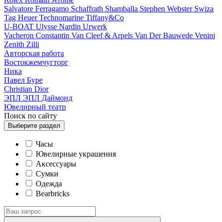
Salvatore Ferragamo
Schaffrath
Shamballa
Stephen Webster
Swiza
Tag Heuer
Technomarine
Tiffany&Co
U-BOAT
Ulysse Nardin
Urwerk
Vacheron Constantin
Van Cleef & Arpels
Van Der Bauwede
Venini
Zenith
Zilli
Авторская работа
Востокжемчугторг
Ника
Павел Буре
Сhristian Dior
ЭПЛ
ЭПЛ Даймонд
Ювелирный театр
Поиск по сайту
Выберите
раздел
Часы
Ювелирные украшения
Аксессуары
Сумки
Одежда
Bearbricks