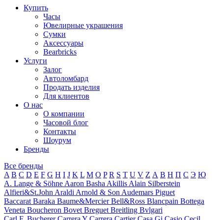
Купить
Часы
Ювелирные украшения
Сумки
Аксессуары
Bearbricks
Услуги
Залог
Автоломбард
Продать изделия
Для клиентов
О нас
О компании
Часовой блог
Контакты
Шоурум
Бренды
Все бренды
A
B
C
D
E
F
G
H
I
J
K
L
M
O
P
R
S
T
U
V
Z
А
В
Н
П
С
Э
Ю
A. Lange & Söhne
Aaron Basha
Akillis
Alain Silberstein
Alfieri&St.John
Araldi
Arnold & Son
Audemars Piguet
Baccarat
Baraka
Baume&Mercier
Bell&Ross
Blancpain
Bottega
Veneta
Boucheron
Bovet
Breguet
Breitling
Bvlgari
Carl F. Bucherer
Carrera Y Carrera
Cartier
Casa Gi
Casio
Cecil