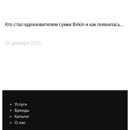
Кто стал вдохновителем сумки Birkin и как появилась
Lo
культовая модель Hermès?
по
24 декабря 2025
23
Услуги
Бренды
Каталог
О нас