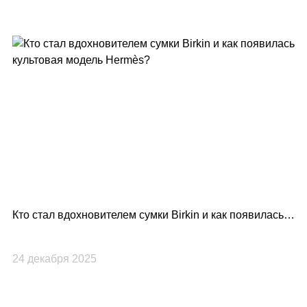
Кто стал вдохновителем сумки Birkin и как появилась
Lo
культовая модель Hermès?
по
24 декабря 2025
23