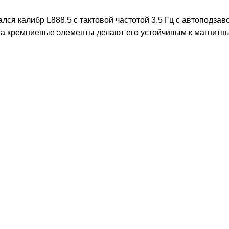
лся калибр L888.5 с тактовой частотой 3,5 Гц с автоподза
, а кремниевые элементы делают его устойчивым к магнитн