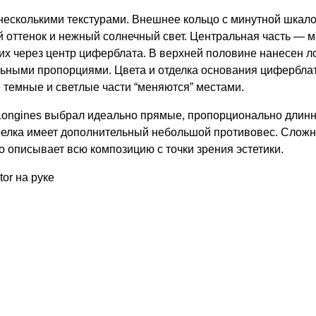
есколькими текстурами. Внешнее кольцо с минутной шкало
й оттенок и нежный солнечный свет. Центральная часть — м
их через центр циферблата. В верхней половине нанесен ло
ьными пропорциями. Цвета и отделка основания циферблат
 темные и светлые части “меняются” местами.
Longines выбрал идеально прямые, пропорционально длинн
релка имеет дополнительный небольшой противовес. Сложно
о описывает всю композицию с точки зрения эстетики.