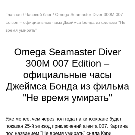
Главная
/
Часовой блог
/
Omega Seamaster Diver 300M 007
Edition – официальные часы Джеймса Бонда из фильма "Не
время умирать"
Omega Seamaster Diver
300M 007 Edition –
официальные часы
Джеймса Бонда из фильма
"Не время умирать"
Уже менее, чем через пол года на киноэкране будет
показан 25-й эпизод приключений агента 007. Картина
под названием "Не время умирать" сняла Кэри