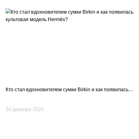
Кто стал вдохновителем сумки Birkin и как появилась
Lo
культовая модель Hermès?
по
24 декабря 2025
23