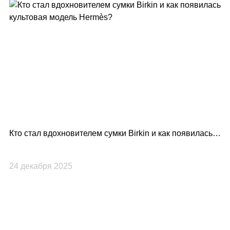
Кто стал вдохновителем сумки Birkin и как появилась
Lo
культовая модель Hermès?
по
24 декабря 2025
23