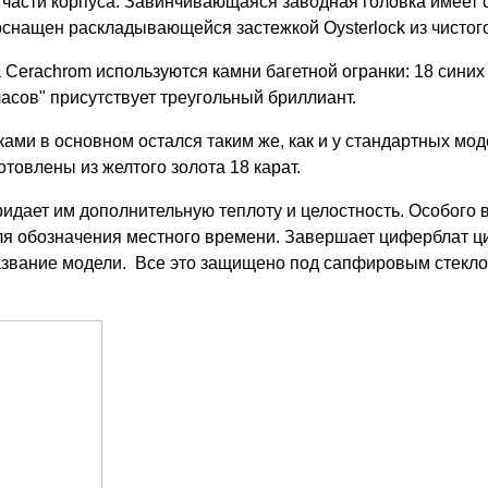
 части корпуса. Завинчивающаяся заводная головка имеет 
оснащен раскладывающейся застежкой Oysterlock из чистого
Cerachrom используются камни багетной огранки: 18 синих
асов" присутствует треугольный бриллиант.
ми в основном остался таким же, как и у стандартных моде
товлены из желтого золота 18 карат.
ридает им дополнительную теплоту и целостность. Особого 
ля обозначения местного времени. Завершает циферблат ц
название модели. Все это защищено под сапфировым стекл