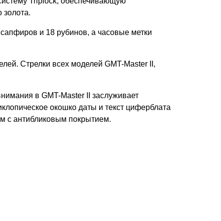
систему Triplock, обеспечивающую
 золота.
 сапфиров и 18 рубинов, а часовые метки
лей. Стрелки всех моделей GMT-Master II,
внимания в GMT-Master II заслуживает
иклопическое окошко даты и текст циферблата
ом с антибликовым покрытием.