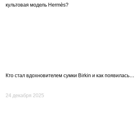
Кто стал вдохновителем сумки Birkin и как появилась
Lo
культовая модель Hermès?
по
24 декабря 2025
23