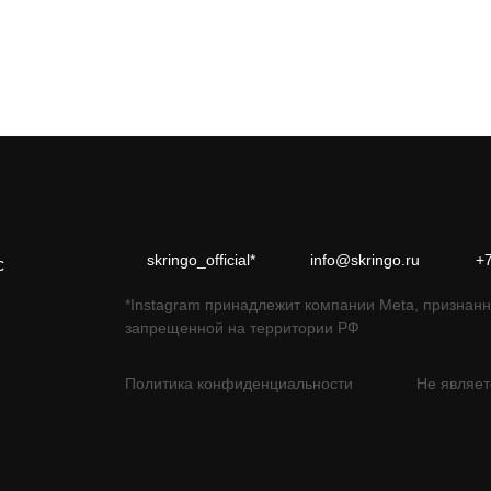
skringo_official*
info@skringo.ru
+
с
*Instagram принадлежит компании Meta, признанн
запрещенной на территории РФ
Политика конфиденциальности
Не являет