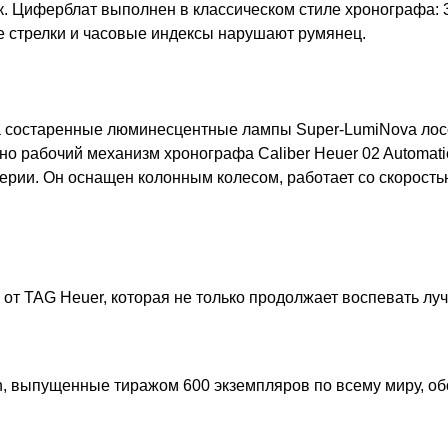
. Циферблат выполнен в классическом стиле хронографа: 3, 
ые стрелки и часовые индексы нарушают румянец.
а состаренные люминесцентные лампы Super-LumiNova лосос
о рабочий механизм хронографа Caliber Heuer 02 Automati
серии. Он оснащен колонным колесом, работает со скорость
 от TAG Heuer, которая не только продолжает воспевать л
ion, выпущенные тиражом 600 экземпляров по всему миру, о