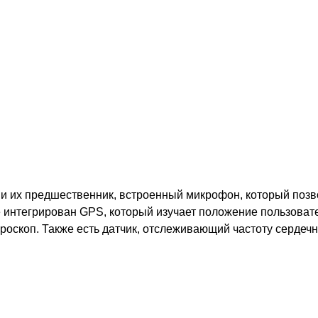
к и их предшественник, встроенный микрофон, который позв
кже интегрирован GPS, который изучает положение пользова
гироскоп. Также есть датчик, отслеживающий частоту серде