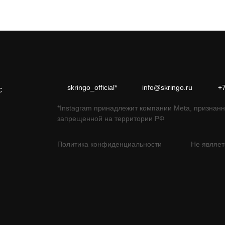
skringo_official*
info@skringo.ru
+
с
*Instagram принадлежит компании Meta, признанн
запрещенной на территории РФ
Политика конфиденциальности
Не являет