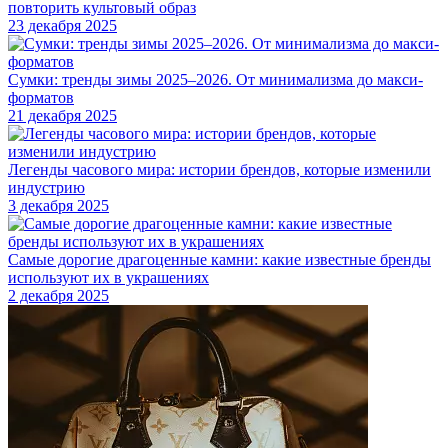
повторить культовый образ
23 декабря 2025
Сумки: тренды зимы 2025–2026. От минимализма до макси-
форматов
21 декабря 2025
Легенды часового мира: истории брендов, которые изменили
индустрию
3 декабря 2025
Самые дорогие драгоценные камни: какие известные бренды
используют их в украшениях
2 декабря 2025