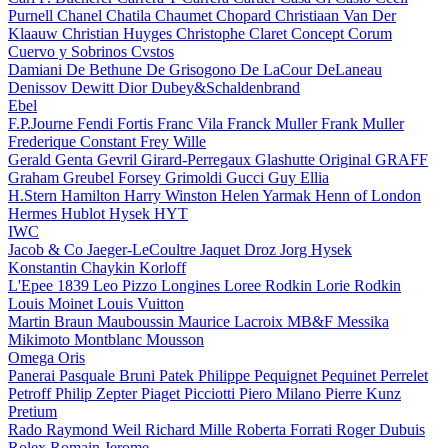
Purnell
Chanel
Chatila
Chaumet
Chopard
Christiaan Van Der
Klaauw
Christian Huyges
Christophe Claret
Concept
Corum
Cuervo y Sobrinos
Cvstos
Damiani
De Bethune
De Grisogono
De LaCour
DeLaneau
Denissov
Dewitt
Dior
Dubey&Schaldenbrand
Ebel
F.P.Journe
Fendi
Fortis
Franc Vila
Franck Muller
Frank Muller
Frederique Constant
Frey Wille
Gerald Genta
Gevril
Girard-Perregaux
Glashutte Original
GRAFF
Graham
Greubel Forsey
Grimoldi
Gucci
Guy Ellia
H.Stern
Hamilton
Harry Winston
Helen Yarmak
Henn of London
Hermes
Hublot
Hysek
HYT
IWC
Jacob & Co
Jaeger-LeCoultre
Jaquet Droz
Jorg Hysek
Konstantin Chaykin
Korloff
L'Epee 1839
Leo Pizzo
Longines
Loree Rodkin
Lorie Rodkin
Louis Moinet
Louis Vuitton
Martin Braun
Mauboussin
Maurice Lacroix
MB&F
Messika
Mikimoto
Montblanc
Mousson
Omega
Oris
Panerai
Pasquale Bruni
Patek Philippe
Pequignet
Pequinet
Perrelet
Petroff
Philip Zepter
Piaget
Picciotti
Piero Milano
Pierre Kunz
Pretium
Rado
Raymond Weil
Richard Mille
Roberta Forrati
Roger Dubuis
Rolex
Romain Jerome