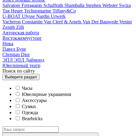
Salvatore Ferragamo
Schaffrath
Shamballa
Stephen Webster
Swiza
Tag Heuer
Technomarine
Tiffany&Co
U-BOAT
Ulysse Nardin
Urwerk
Vacheron Constantin
Van Cleef & Arpels
Van Der Bauwede
Venini
Zenith
Zilli
Авторская работа
Востокжемчугторг
Ника
Павел Буре
Сhristian Dior
ЭПЛ
ЭПЛ Даймонд
Ювелирный театр
Поиск по сайту
Выберите
раздел
Часы
Ювелирные украшения
Аксессуары
Сумки
Одежда
Bearbricks