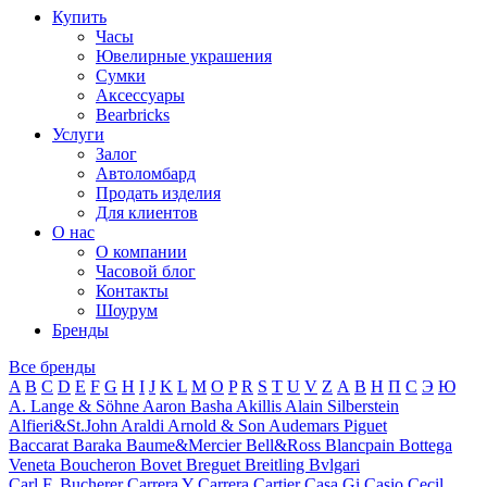
Купить
Часы
Ювелирные украшения
Сумки
Аксессуары
Bearbricks
Услуги
Залог
Автоломбард
Продать изделия
Для клиентов
О нас
О компании
Часовой блог
Контакты
Шоурум
Бренды
Все бренды
A
B
C
D
E
F
G
H
I
J
K
L
M
O
P
R
S
T
U
V
Z
А
В
Н
П
С
Э
Ю
A. Lange & Söhne
Aaron Basha
Akillis
Alain Silberstein
Alfieri&St.John
Araldi
Arnold & Son
Audemars Piguet
Baccarat
Baraka
Baume&Mercier
Bell&Ross
Blancpain
Bottega
Veneta
Boucheron
Bovet
Breguet
Breitling
Bvlgari
Carl F. Bucherer
Carrera Y Carrera
Cartier
Casa Gi
Casio
Cecil