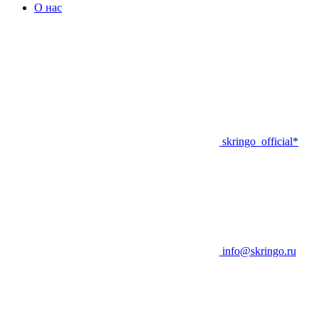
О нас
skringo_official*
info@skringo.ru