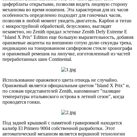
циферблаты открытыми, позволяя видеть лицевую сторону
механизма во время ношения. Эта характерная для их часов
особенность определенно подходит для гоночных часов,
позволяя в любой момент увидеть двигатель. Карбон и титан
с микроструйной обработкой, безусловно, выглядят
незаметно, но Zenith придал эстетике Zenith Defy Extreme E
"Island X Prix" Edition еще большую выразительность, добавив
оранжевые акценты на внешнюю сотую долю секунды трека,
индикацию на тонированном сапфировом стекле хронографа
и оранжевый ремешок на липучке, изготовленный из частей
переработанных шин Continental.
Использование оранжевого цвета отнюдь не случайно.
Оранжевый является официальным цветом "Island X Prix" и,
по словам представителей Zenith, напоминает "палящие
температуры итальянского острова в летний сезон", когда
проводятся гонки.
Под задней крышкой с памятной гравировкой находится
калибр El Primero 9004 собственной разработки. Этот
автоматический механизм является вершиной технологии