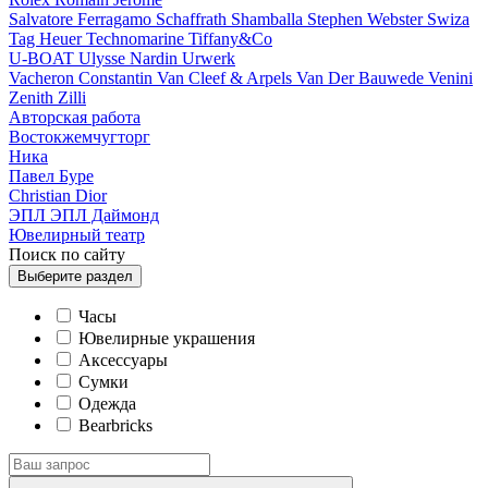
Salvatore Ferragamo
Schaffrath
Shamballa
Stephen Webster
Swiza
Tag Heuer
Technomarine
Tiffany&Co
U-BOAT
Ulysse Nardin
Urwerk
Vacheron Constantin
Van Cleef & Arpels
Van Der Bauwede
Venini
Zenith
Zilli
Авторская работа
Востокжемчугторг
Ника
Павел Буре
Сhristian Dior
ЭПЛ
ЭПЛ Даймонд
Ювелирный театр
Поиск по сайту
Выберите
раздел
Часы
Ювелирные украшения
Аксессуары
Сумки
Одежда
Bearbricks