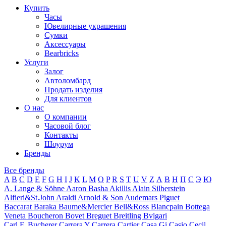
Купить
Часы
Ювелирные украшения
Сумки
Аксессуары
Bearbricks
Услуги
Залог
Автоломбард
Продать изделия
Для клиентов
О нас
О компании
Часовой блог
Контакты
Шоурум
Бренды
Все бренды
A
B
C
D
E
F
G
H
I
J
K
L
M
O
P
R
S
T
U
V
Z
А
В
Н
П
С
Э
Ю
A. Lange & Söhne
Aaron Basha
Akillis
Alain Silberstein
Alfieri&St.John
Araldi
Arnold & Son
Audemars Piguet
Baccarat
Baraka
Baume&Mercier
Bell&Ross
Blancpain
Bottega
Veneta
Boucheron
Bovet
Breguet
Breitling
Bvlgari
Carl F. Bucherer
Carrera Y Carrera
Cartier
Casa Gi
Casio
Cecil