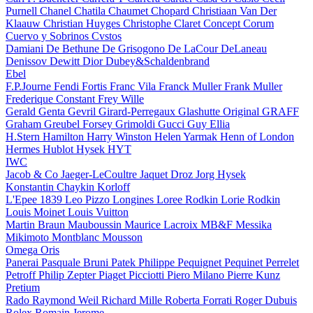
Purnell
Chanel
Chatila
Chaumet
Chopard
Christiaan Van Der
Klaauw
Christian Huyges
Christophe Claret
Concept
Corum
Cuervo y Sobrinos
Cvstos
Damiani
De Bethune
De Grisogono
De LaCour
DeLaneau
Denissov
Dewitt
Dior
Dubey&Schaldenbrand
Ebel
F.P.Journe
Fendi
Fortis
Franc Vila
Franck Muller
Frank Muller
Frederique Constant
Frey Wille
Gerald Genta
Gevril
Girard-Perregaux
Glashutte Original
GRAFF
Graham
Greubel Forsey
Grimoldi
Gucci
Guy Ellia
H.Stern
Hamilton
Harry Winston
Helen Yarmak
Henn of London
Hermes
Hublot
Hysek
HYT
IWC
Jacob & Co
Jaeger-LeCoultre
Jaquet Droz
Jorg Hysek
Konstantin Chaykin
Korloff
L'Epee 1839
Leo Pizzo
Longines
Loree Rodkin
Lorie Rodkin
Louis Moinet
Louis Vuitton
Martin Braun
Mauboussin
Maurice Lacroix
MB&F
Messika
Mikimoto
Montblanc
Mousson
Omega
Oris
Panerai
Pasquale Bruni
Patek Philippe
Pequignet
Pequinet
Perrelet
Petroff
Philip Zepter
Piaget
Picciotti
Piero Milano
Pierre Kunz
Pretium
Rado
Raymond Weil
Richard Mille
Roberta Forrati
Roger Dubuis
Rolex
Romain Jerome