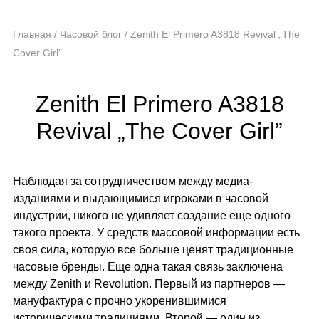
Главная
/
Часовой блог
/
Zenith El Primero A3818 Revival „The
Cover Girl”
Zenith El Primero A3818
Revival „The Cover Girl”
Наблюдая за сотрудничеством между медиа-
изданиями и выдающимися игроками в часовой
индустрии, никого не удивляет создание еще одного
такого проекта. У средств массовой информации есть
своя сила, которую все больше ценят традиционные
часовые бренды. Еще одна такая связь заключена
между Zenith и Revolution. Первый из партнеров —
мануфактура с прочно укоренившимися
историческими традициями. Второй — один из