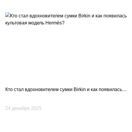
Кто стал вдохновителем сумки Birkin и как появилась
Lo
культовая модель Hermès?
по
24 декабря 2025
23